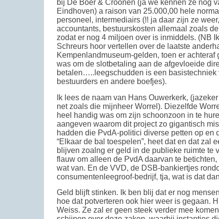
bij De Boer & Croonen (ja we kennen ze nog v
Eindhoven) a raison van 25.000,00 hele norm
personeel, intermediairs (!! ja daar zijn ze weer,
accountants, bestuurskosten allemaal zoals de 
zodat er nog 4 miljoen over is inmiddels. (NB Ik
Schreurs hoor vertellen over de laatste anderha
Kempenlandmuseum-gelden, toen er achteraf g
was om de slotbetaling aan de afgevloeide dire
betalen…..leegschudden is een basistechnie
bestuurders en andere boefjes).
Ik lees de naam van Hans Ouwerkerk, (jazeke
net zoals die mijnheer Worrel). Diezelfde Worrel
heel handig was om zijn schoonzoon in te hure
aangeven waarom dit project zo gigantisch misl
hadden die PvdA-politici diverse petten op en d
“Elkaar de bal toespelen”, heet dat en dat zal e
blijven zoalng er geld in de publieke ruimte te 
flauw om alleen de PvdA daarvan te betichten,
wat van. En de VVD, de DSB-bankiertjes rond
consumentenleegroof-bedrijf, tja, wat is dat da
Geld blijft stinken. Ik ben blij dat er nog men
hoe dat potverteren ook hier weer is gegaan. 
Weiss. Ze zal er geen steek verder mee komen 
schijnen over deze zaken, waarbij instanties 