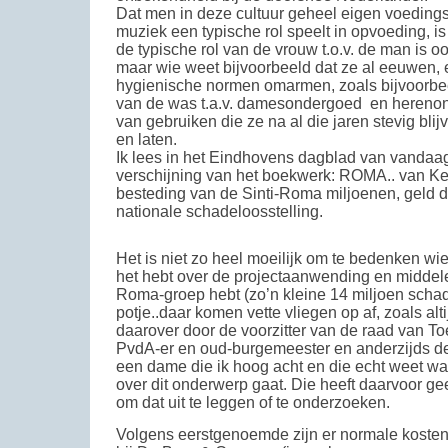
Dat men in deze cultuur geheel eigen voedin
muziek een typische rol speelt in opvoeding, is 
de typische rol van de vrouw t.o.v. de man is o
maar wie weet bijvoorbeeld dat ze al eeuwen, 
hygienische normen omarmen, zoals bijvoorbeel
van de was t.a.v. damesondergoed en herenond
van gebruiken die ze na al die jaren stevig bli
en laten.
Ik lees in het Eindhovens dagblad van vandaag
verschijning van het boekwerk: ROMA.. van Ke
besteding van de Sinti-Roma miljoenen, geld 
nationale schadeloosstelling.
Het is niet zo heel moeilijk om te bedenken wie
het hebt over de projectaanwending en middele
Roma-groep hebt (zo’n kleine 14 miljoen schade
potje..daar komen vette vliegen op af, zoals al
daarover door de voorzitter van de raad van To
PvdA-er en oud-burgemeester en anderzijds d
een dame die ik hoog acht en die echt weet waa
over dit onderwerp gaat. Die heeft daarvoor ge
om dat uit te leggen of te onderzoeken.
Volgens eerstgenoemde zijn er normale kosten