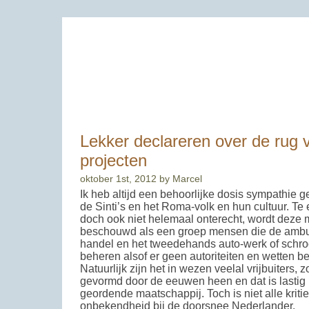
MarcelvanBussel.nl - Zicht Op Eindhoven
Lekker declareren over de rug 
projecten
oktober 1st, 2012 by Marcel
Ik heb altijd een behoorlijke dosis sympathie 
de Sinti’s en het Roma-volk en hun cultuur. Te
doch ook niet helemaal onterecht, wordt deze 
beschouwd als een groep mensen die de ambu
handel en het tweedehands auto-werk of schr
beheren alsof er geen autoriteiten en wetten b
Natuurlijk zijn het in wezen veelal vrijbuiters, z
gevormd door de eeuwen heen en dat is lastig 
geordende maatschappij. Toch is niet alle kritiek
onbekendheid bij de doorsnee Nederlander.