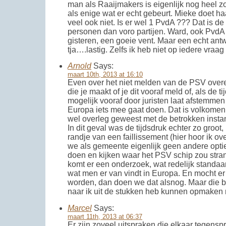
man als Raaijmakers is eigenlijk nog heel zo
als enige wat er echt gebeurt. Mieke doet ha
veel ook niet. Is er wel 1 PvdA ??? Dat is de
personen dan voro partijen. Ward, ook PvdA b
gisteren, een goeie vent. Maar een echt ant
tja….lastig. Zelfs ik heb niet op iedere vraag 
Arnold
Says:
maart 10th, 2013 at 16:10
Even over het niet melden van de PSV over
die je maakt of je dit vooraf meld of, als de t
mogelijk vooraf door juristen laat afstemmen
Europa iets mee gaat doen. Dat is volkomen
wel overleg geweest met de betrokken insta
In dit geval was de tijdsdruk echter zo groo
randje van een faillissement (hier hoor ik ov
we als gemeente eigenlijk geen andere opti
doen en kijken waar het PSV schip zou stran
komt er een onderzoek, wat redelijk standaar
wat men er van vindt in Europa. En mocht er
worden, dan doen we dat alsnog. Maar die ba
naar ik uit de stukken heb kunnen opmaken n
Marcel
Says:
maart 11th, 2013 at 06:37
Er zijn zoveel uitspraken die elkaar tegensp