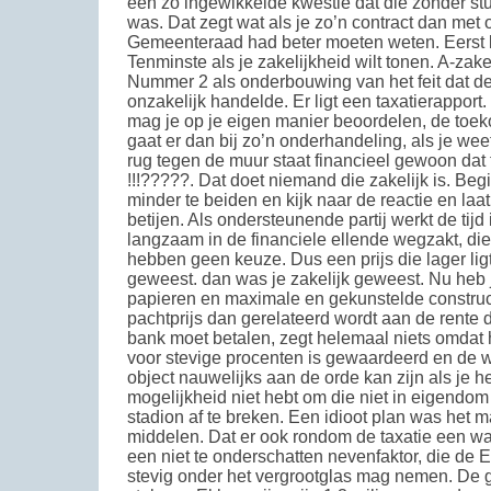
een zo ingewikkelde kwestie dat die zonder stud
was. Dat zegt wat als je zo’n contract dan met
Gemeenteraad had beter moeten weten. Eerst 
Tenminste als je zakelijkheid wilt tonen. A-zake
Nummer 2 als onderbouwing van het feit dat 
onzakelijk handelde. Er ligt een taxatierapport
mag je op je eigen manier beoordelen, de toeko
gaat er dan bij zo’n onderhandeling, als je wee
rug tegen de muur staat financieel gewoon dat
!!!?????. Dat doet niemand die zakelijk is. Beg
minder te beiden en kijk naar de reactie en laa
betijen. Als ondersteunende partij werkt de tijd 
langzaam in de financiele ellende wegzakt, d
hebben geen keuze. Dus een prijs die lager lig
geweest. dan was je zakelijk geweest. Nu heb
papieren en maximale en gekunstelde construc
pachtprijs dan gerelateerd wordt aan de rente 
bank moet betalen, zegt helemaal niets omdat h
voor stevige procenten is gewaardeerd en de 
object nauwelijks aan de orde kan zijn als je 
mogelijkheid niet hebt om die niet in eigendo
stadion af te breken. Een idioot plan was het m
middelen. Dat er ook rondom de taxatie een wa
een niet te onderschatten nevenfaktor, die de 
stevig onder het vergrootglas mag nemen. De 