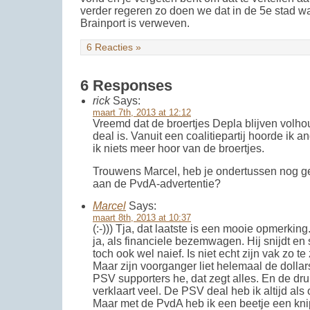
verder regeren zo doen we dat in de 5e stad w
Brainport is verweven.
6 Reacties »
6 Responses
rick
Says:
maart 7th, 2013 at 12:12
Vreemd dat de broertjes Depla blijven volho
deal is. Vanuit een coalitiepartij hoorde ik 
ik niets meer hoor van de broertjes.
Trouwens Marcel, heb je ondertussen nog ge
aan de PvdA-advertentie?
Marcel
Says:
maart 8th, 2013 at 10:37
(:-))) Tja, dat laatste is een mooie opmerking
ja, als financiele bezemwagen. Hij snijdt en
toch ook wel naief. Is niet echt zijn vak zo te 
Maar zijn voorganger liet helemaal de dollars
PSV supporters he, dat zegt alles. En de dru
verklaart veel. De PSV deal heb ik altijd als
Maar met de PvdA heb ik een beetje een kni