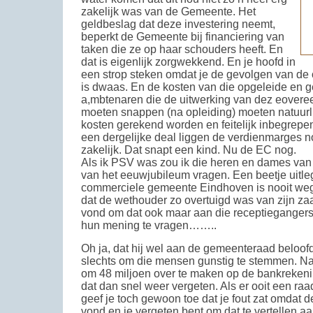
zakelijk was van de Gemeente. Het
geldbeslag dat deze investering neemt,
beperkt de Gemeente bij financiering van
taken die ze op haar schouders heeft. En
dat is eigenlijk zorgwekkend. En je hoofd in
een strop steken omdat je de gevolgen van de 
is dwaas. En de kosten van die opgeleide en 
a,mbtenaren die de uitwerking van dez eover
moeten snappen (na opleiding) moeten natuurli
kosten gerekend worden en feitelijk inbegrepen z
een dergelijke deal liggen de verdienmarges n
zakelijk. Dat snapt een kind. Nu de EC nog.
Als ik PSV was zou ik die heren en dames van
van het eeuwjubileum vragen. Een beetje uitle
commerciele gemeente Eindhoven is nooit weg
dat de wethouder zo overtuigd was van zijn zaak
vond om dat ook maar aan die receptiegangers
hun mening te vragen……..
Oh ja, dat hij wel aan de gemeenteraad beloo
slechts om die mensen gunstig te stemmen. Na
om 48 miljoen over te maken op de bankrekenin
dat dan snel weer vergeten. Als er ooit een raa
geef je toch gewoon toe dat je fout zat omdat de
vond en je vergeten bent om dat te vertellen 