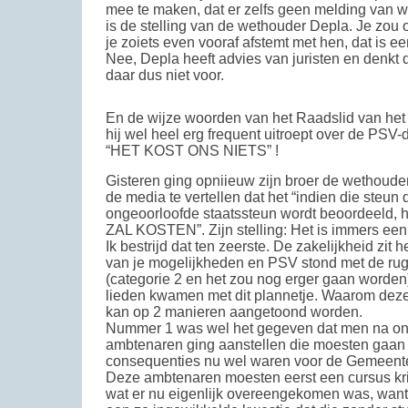
mee te maken, dat er zelfs geen melding van w
is de stelling van de wethouder Depla. Je zou 
je zoiets even vooraf afstemt met hen, dat is 
Nee, Depla heeft advies van juristen en denkt d
daar dus niet voor.
En de wijze woorden van het Raadslid van het 
hij wel heel erg frequent uitroept over de PSV
“HET KOST ONS NIETS” !
Gisteren ging opniieuw zijn broer de wethoude
de media te vertellen dat het “indien die steun
ongeoorloofde staatssteun wordt beoordeel
ZAL KOSTEN”. Zijn stelling: Het is immers een 
Ik bestrijd dat ten zeerste. De zakelijkheid zit 
van je mogelijkheden en PSV stond met de rug
(categorie 2 en het zou nog erger gaan worden
lieden kwamen met dit plannetje. Waarom deze 
kan op 2 manieren aangetoond worden.
Nummer 1 was wel het gegeven dat men na on
ambtenaren ging aanstellen die moesten gaan
consequenties nu wel waren voor de Gemeente
Deze ambtenaren moesten eerst een cursus kr
wat er nu eigenlijk overeengekomen was, wan