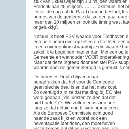
stuk van Ekkerswijer zijn 1.3 miljoen waard en
Frederiklaan 48 miljoen………Taxateurs, het bl
Dezelfde dag dat de Raad daartoe besloot, kra
bordes van de gemeente dat ze een paar dure 
meer dan 10 miljoen en ook die timing was, laat
ongelukkig’.
Natuurlijk heeft PSV waarde voor Eindhoven en 
een hele boom over opzetten en trachten een u
in een overeenkomst waarbij je die waarde ha
zakelijk te begrijpen manier dan. Met een op t
Gemeente en wethouder VOOR ondertekening b
Maar dat deze ingreep door een stel PSV suppo
waarde door de gemeenteraad is gedrukt is ee
De broertjes Depla blijven maar
benadrukken dat het voor de Gemeente
geen slechte deal is en dat het niets kost.
Zo overtuigd zijn ze dat melding bij EC niet
werd gedaan (“de juristen zeiden dat dat
niet hoefde’) ? We zullen eens zien hoe
lang ze dat geluid nog blijven produceren.
Als de Europese Commissie echt goed
naar de zaak kijkt en vooral ook een
neventaxatie laat doen, dan moet boven
water komen dat dit nou niet zo’n heel erg