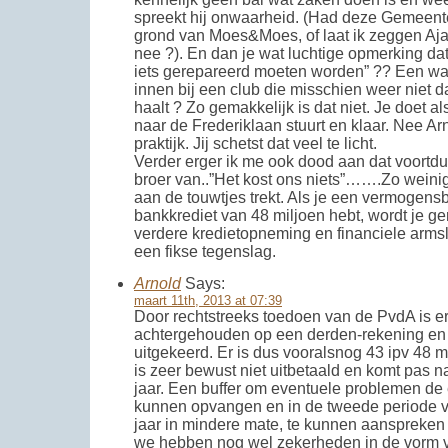
spreekt hij onwaarheid. (Had deze Gemeente 
grond van Moes&Moes, of laat ik zeggen Aja
nee ?). En dan je wat luchtige opmerking dat
iets gerepareerd moeten worden” ?? Een wa
innen bij een club die misschien weer niet 
haalt ? Zo gemakkelijk is dat niet. Je doet 
naar de Frederiklaan stuurt en klaar. Nee Arn
praktijk. Jij schetst dat veel te licht.
Verder erger ik me ook dood aan dat voortd
broer van..”Het kost ons niets”…….Zo weini
aan de touwtjes trekt. Als je een vermogens
bankkrediet van 48 miljoen hebt, wordt je g
verdere kredietopneming en financiele armslag
een fikse tegenslag.
Arnold
Says:
maart 11th, 2013 at 07:39
Door rechtstreeks toedoen van de PvdA is e
achtergehouden op een derden-rekening en
uitgekeerd. Er is dus vooralsnog 43 ipv 48 m
is zeer bewust niet uitbetaald en komt pas na 
jaar. Een buffer om eventuele problemen de e
kunnen opvangen en in de tweede periode va
jaar in mindere mate, te kunnen aanspreken b
we hebben nog wel zekerheden in de vorm 