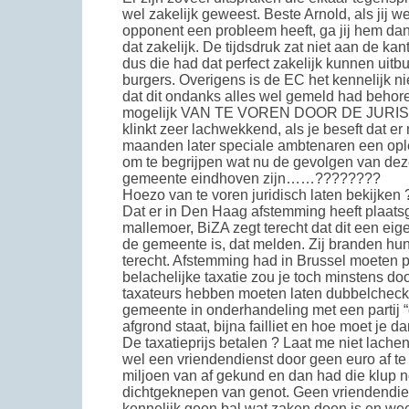
wel zakelijk geweest. Beste Arnold, als jij w
opponent een probleem heeft, ga jij hem dan
dat zakelijk. De tijdsdruk zat niet aan de k
dus die had dat perfect zakelijk kunnen uitb
burgers. Overigens is de EC het kennelijk ni
dat dit ondanks alles wel gemeld had behore
mogelijk VAN TE VOREN DOOR DE JUR
klinkt zeer lachwekkend, als je beseft dat e
maanden later speciale ambtenaren een opl
om te begrijpen wat nu de gevolgen van de
gemeente eindhoven zijn……????????
Hoezo van te voren juridisch laten bekijken ? 
Dat er in Den Haag afstemming heeft plaat
mallemoer, BiZA zegt terecht dat dit een ei
de gemeente is, dat melden. Zij branden hu
terecht. Afstemming had in Brussel moeten p
belachelijke taxatie zou je toch minstens do
taxateurs hebben moeten laten dubbelchecke
gemeente in onderhandeling met een partij “
afgrond staat, bijna failliet en hoe moet j
De taxatieprijs betalen ? Laat me niet lach
wel een vriendendienst door geen euro af te
miljoen van af gekund en dan had die klup 
dichtgeknepen van genot. Geen vriendendien
kennelijk geen bal wat zaken doen is en wee